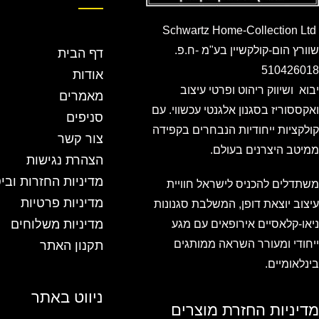
Schwartz Home-Collection Ltd
שוורץ הום-קולקשיין בע"מ -ח.פ.
דף הבית
510426018
אודות
יבוא ושיווק ריהוט ופרטי עיצוב
מאמרים
ואקססוריז בסגנון אלגנטי עכשווי. עם
סניפים
קולקציות ייחודיות הנבחרים בקפידה
צור קשר
ממיטב היצרנים בעולם.
הצהרת נגישות
מדיניות החזרות ובי
משתדלים להכניס לישראל חוויית
מדיניות פרטיות
עיצוב יוצאת דופן, המשלבת סגנונות
מדיניות משלוחים
ניאו-קלאסיים אירופאים עם מגע
ייחודי ומעורר השראה ממותגים
תקנון האתר
בינלאומיים.
ניווט באתר
מדיניות החזרת מוצרים