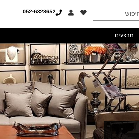
052-6323652
מבצעים