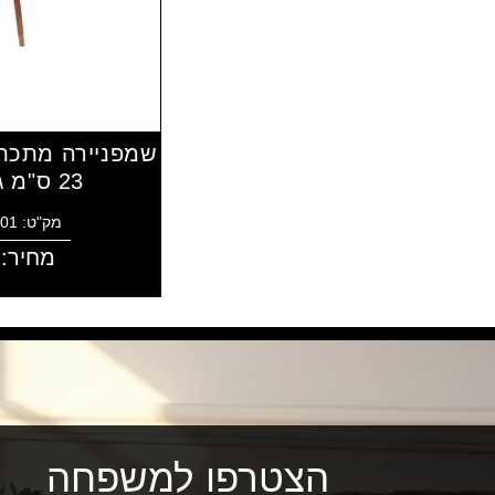
שמפניירה מתכת 
23 ס"מ גובה 90 ס"מ
מק"ט: 7291061526001
מחיר:
הצטרפו למשפחה