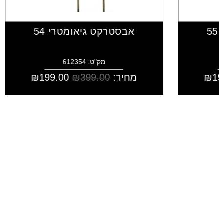
אבסטרקט גיאומטרי 54
מק"ט: 612354
1
₪
מחיר:
399.00
₪
199.00
₪