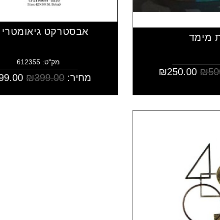
אבסטרקט גיאומטרי 55
 מימד
מק"ט: 612355
₪
250.00
₪
50
מחיר:
399.00
₪
99.00