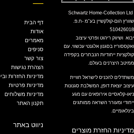
Schwartz Home-Collection Ltd
שוורץ הום-קולקשיין בע"מ -ח.פ.
דף הבית
510426018
אודות
יבוא ושיווק ריהוט ופרטי עיצוב
מאמרים
ואקססוריז בסגנון אלגנטי עכשווי. עם
סניפים
קולקציות ייחודיות הנבחרים בקפידה
צור קשר
ממיטב היצרנים בעולם.
הצהרת נגישות
מדיניות החזרות ובי
משתדלים להכניס לישראל חוויית
מדיניות פרטיות
עיצוב יוצאת דופן, המשלבת סגנונות
מדיניות משלוחים
ניאו-קלאסיים אירופאים עם מגע
ייחודי ומעורר השראה ממותגים
תקנון האתר
בינלאומיים.
ניווט באתר
מדיניות החזרת מוצרים