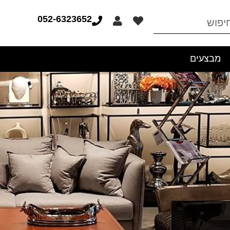
052-6323652
מבצעים