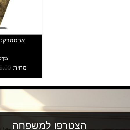
אבסטרקט גי
מק"ט: 352
מחיר:
9.00
הצטרפו למשפחה