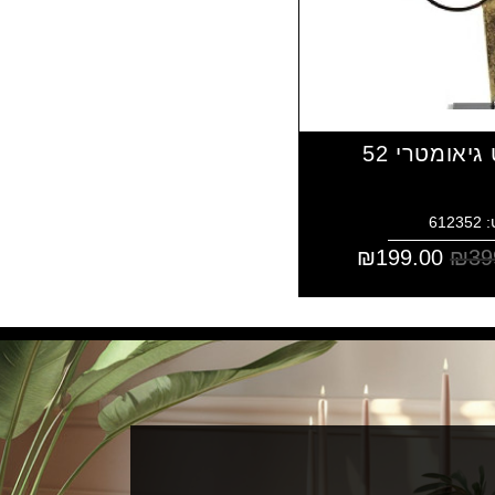
אומטרי 52
612
₪
199.00
₪
39