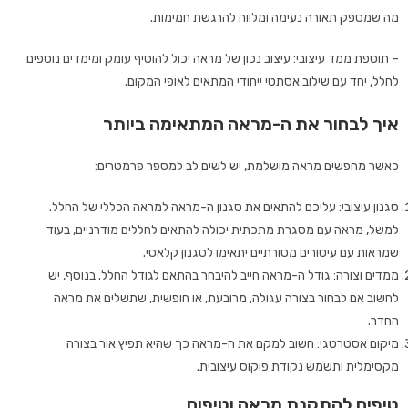
מה שמספק תאורה נעימה ומלווה להרגשת חמימות.
– תוספת ממד עיצובי: עיצוב נכון של מראה יכול להוסיף עומק ומימדים נוספים
לחלל, יחד עם שילוב אסתטי ייחודי המתאים לאופי המקום.
איך לבחור את ה-מראה המתאימה ביותר
כאשר מחפשים מראה מושלמת, יש לשים לב למספר פרמטרים:
סגנון עיצובי: עליכם להתאים את סגנון ה-מראה למראה הכללי של החלל.
למשל, מראה עם מסגרת מתכתית יכולה להתאים לחללים מודרניים, בעוד
שמראות עם עיטורים מסורתיים יתאימו לסגנון קלאסי.
ממדים וצורה: גודל ה-מראה חייב להיבחר בהתאם לגודל החלל. בנוסף, יש
לחשוב אם לבחור בצורה עגולה, מרובעת, או חופשית, שתשלים את מראה
החדר.
מיקום אסטרטגי: חשוב למקם את ה-מראה כך שהיא תפיץ אור בצורה
מקסימלית ותשמש נקודת פוקוס עיצובית.
טיפים להתקנת מראה וטיפוח