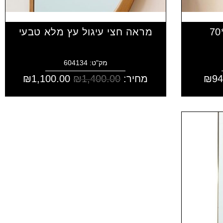
מראה חצי עיגול עץ מלא טבעי
מק"ט: 604134
94
₪
מחיר:
1,400.00
₪
1,100.00
₪