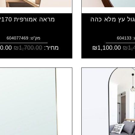
גול עץ מלא כהה
מראה אמורפית 170*70
604
מק"ט: 604077469
1,
₪
1,100.00
₪
מחיר:
1,700.00
₪
0.00