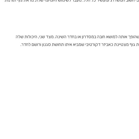
י חשוב המשדרג ומעשיר כל חלל. מעבר לשימוש היומיומי שלה, מראת גוף תורמת
הופך אותה למושא חובה במסדרון או בחדר השינה. מצד שני, היכולות שלה
 גוף מצטיינת כאביזר דקורטיבי שמביא איתו תחושת סגנון ורושם לחדר.