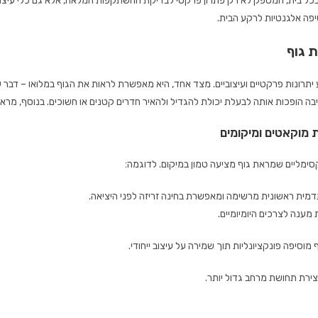
בכל בית, המספק לא רק פתרון פרקטי לבדיקת ההשתקפות המלאה, אלא גם כלי עיצוב
פה אלגנטיות לרקע הבית.
 גוף
תרונות פרקטיים ועיצוביים. מצד אחד, היא מאפשרת לראות את הגוף במלואו – דבר ש
ה הופכות אותה לבעלת יכולת להגדיל ולהאיר חדרים קטנים או חשוכים. בנוסף, מראת
 מוקאטים ומיקומים
ימליים שמראת גוף מציעה טמון במיקום. לדוגמה:
תדמית ראשונית מרשימה ומאפשרת בחינה זריזה לפני היציאה.
מענה לצרכים היומיומיים.
וסיפה פונקציונליות תוך שמירה על עיצוב ייחודי.
צירת תחושת מרחב גדול יותר.