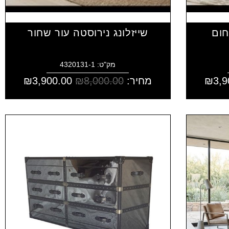
חום
שייזלונג נירוסטה עור שחור
מק"ט: 4320131-1
3,9
₪
מחיר:
8,000.00
₪
3,900.00
₪