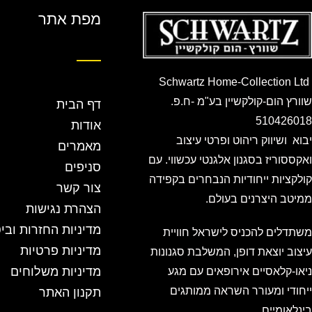
מפת אתר
Schwartz Home-Collection Ltd
שוורץ הום-קולקשיין בע"מ -ח.פ.
דף הבית
510426018
אודות
יבוא ושיווק ריהוט ופרטי עיצוב
מאמרים
ואקססוריז בסגנון אלגנטי עכשווי. עם
סניפים
קולקציות ייחודיות הנבחרים בקפידה
צור קשר
ממיטב היצרנים בעולם.
הצהרת נגישות
מדיניות החזרות ובי
משתדלים להכניס לישראל חוויית
מדיניות פרטיות
עיצוב יוצאת דופן, המשלבת סגנונות
מדיניות משלוחים
ניאו-קלאסיים אירופאים עם מגע
ייחודי ומעורר השראה ממותגים
תקנון האתר
בינלאומיים.