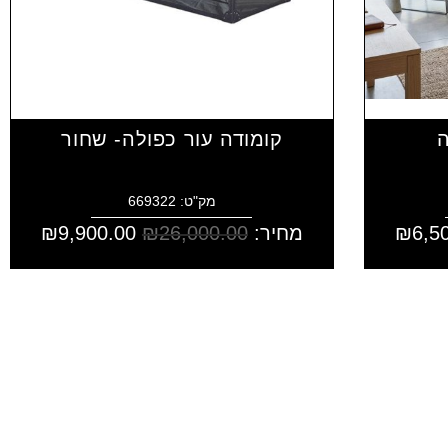
ה
קומודה עור כפולה- שחור
מק"ט: 669322
6,5
₪
מחיר:
26,000.00
₪
9,900.00
₪