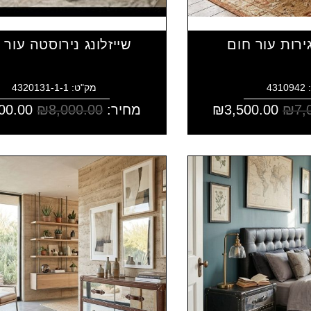
שייזלונג נירוסטה עור 
43
מק"ט: 4320131-1-1
7,
₪
3,500.00
₪
מחיר:
8,000.00
₪
00.00