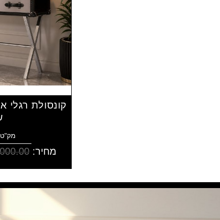
קונסולת רגלי א
ש
מק"ט: 31043
מחיר:
,000.00