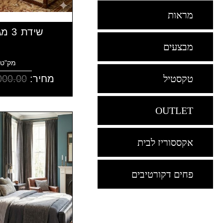
מראות
שידת 3 מגירות עור חום
מבצעים
מק"ט: 10942
מחיר:
000.00
טקסטיל
OUTLET
אקססוריז לבית
פחים דקורטיבים