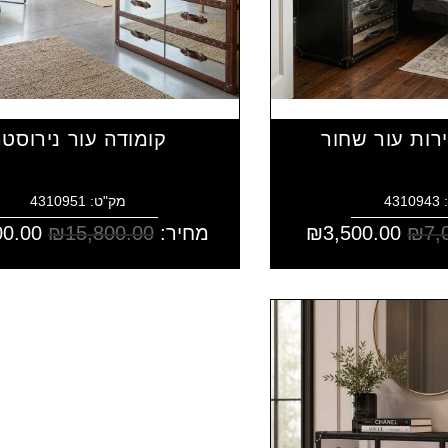
קומודה עור נירוסט
43
מק"ט: 4310951
7,
₪
3,500.00
₪
מחיר:
15,800.00
₪
00.00