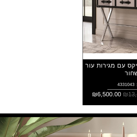
יקס עם מגירות עור
חור
43
₪
6,500.00
₪
13