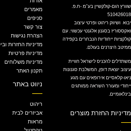
אודות
שוורץ הום-קולקשיין בע"מ -ח.פ.
מאמרים
510426018
סניפים
יבוא ושיווק ריהוט ופרטי עיצוב
צור קשר
ואקססוריז בסגנון אלגנטי עכשווי. עם
הצהרת נגישות
קולקציות ייחודיות הנבחרים בקפידה
מדיניות החזרות ובי
ממיטב היצרנים בעולם.
מדיניות פרטיות
משתדלים להכניס לישראל חוויית
מדיניות משלוחים
עיצוב יוצאת דופן, המשלבת סגנונות
תקנון האתר
ניאו-קלאסיים אירופאים עם מגע
ניווט באתר
ייחודי ומעורר השראה ממותגים
בינלאומיים.
ריהוט
מדיניות החזרת מוצרים
אביזרים לבית
מראות
טקסטיל