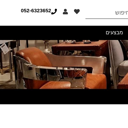
052-6323652
מבצעים