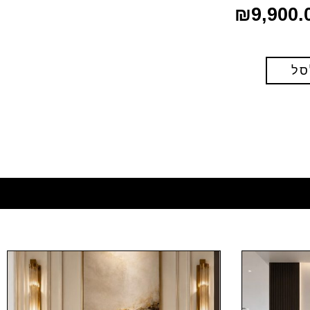
₪
9,900.
סל