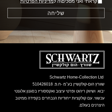
קראתי ואני מסכים\ה ל
מדיניות הפרטיות
שליחה
Schwartz Home-Collection Ltd
שוורץ הום-קולקשיין בע"מ -ח.פ. 510426018
יבוא ושיווק ריהוט ופרטי עיצוב ואקססוריז בסגנון אלגנטי
עכשווי. עם קולקציות ייחודיות הנבחרים בקפידה ממיטב
היצרנים בעולם.