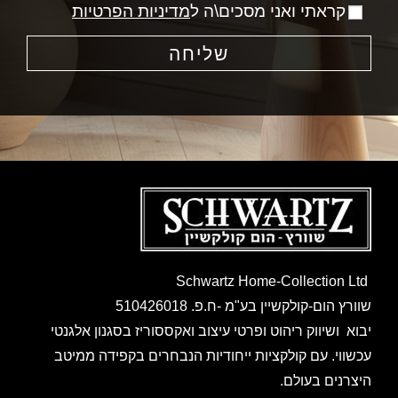
קראתי ואני מסכים\ה ל
מדיניות הפרטיות
שליחה
Schwartz Home-Collection Ltd
שוורץ הום-קולקשיין בע"מ -ח.פ. 510426018
יבוא ושיווק ריהוט ופרטי עיצוב ואקססוריז בסגנון אלגנטי
עכשווי. עם קולקציות ייחודיות הנבחרים בקפידה ממיטב
היצרנים בעולם.