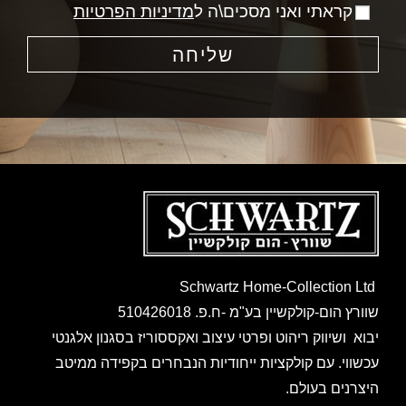
קראתי ואני מסכים\ה ל
מדיניות הפרטיות
שליחה
Schwartz Home-Collection Ltd
שוורץ הום-קולקשיין בע"מ -ח.פ. 510426018
יבוא ושיווק ריהוט ופרטי עיצוב ואקססוריז בסגנון אלגנטי
עכשווי. עם קולקציות ייחודיות הנבחרים בקפידה ממיטב
היצרנים בעולם.