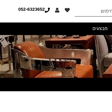
052-6323652
מבצעים