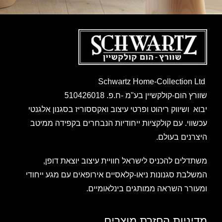
Schwartz Home-Collection Ltd
שוורץ הום-קולקשיין בע"מ -ח.פ. 510426018
יבוא ושיווק ריהוט ופרטי עיצוב ואקססוריז בסגנון אלגנטי
עכשווי. עם קולקציות ייחודיות הנבחרים בקפידה ממיטב
היצרנים בעולם.
משתדלים להכניס לישראל חוויית עיצוב יוצאת דופן,
המשלבת סגנונות ניאו-קלאסיים אירופאים עם מגע ייחודי
ומעורר השראה ממותגים בינלאומיים.
מדיניות החזרת מוצרים