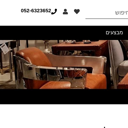
052-6323652
מבצעים