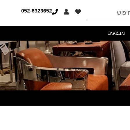
052-6323652
מבצעים