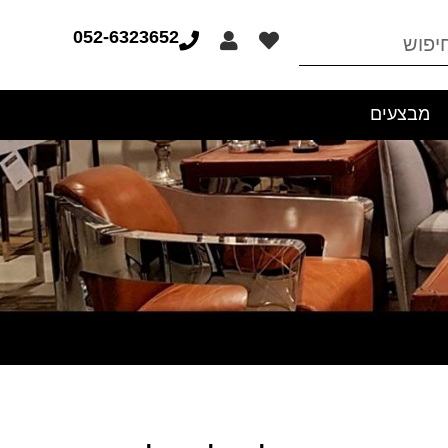
052-6323652
מבצעים