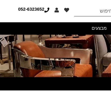
052-6323652
מבצעים