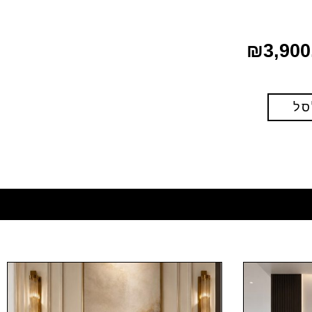
₪
3,900
סל