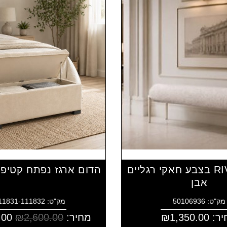
הדום RIVKA בצבע חאקי רגליים
הדום ארגז נפתח קטיפ
אבן
מק"ט: 50106936
מק"ט: 4111831-111832
יר:
1,350.00
₪
מחיר:
2,600.00
₪
.00