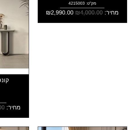
מק"ט: 4215003
מחיר:
4,000.00
₪
2,990.00
₪
קונס
מחיר:
00