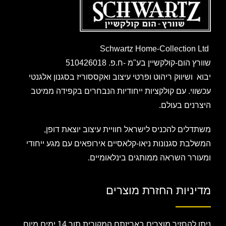
Schwartz Home-Collection Ltd
שוורץ הום-קולקשיין בע"מ -ח.פ. 510426018
יבוא ושיווק ריהוט ופרטי עיצוב ואקססוריז בסגנון אלגנטי
עכשווי. עם קולקציות ייחודיות הנבחרים בקפידה ממיטב
היצרנים בעולם.
משתדלים להכניס לישראל חוויית עיצוב יוצאת דופן,
המשלבת סגנונות ניאו-קלאסיים אירופאים עם מגע ייחודי
ומעורר השראה ממותגים בינלאומיים.
מדיניות החזרת מוצרים
ניתן להחזיר מוצרים באריזתם המקורית תוך 14 ימים מיום