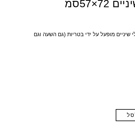
72×57סמ
י שיניים מופעל על ידי בטריות (גם השעה וגם
סל