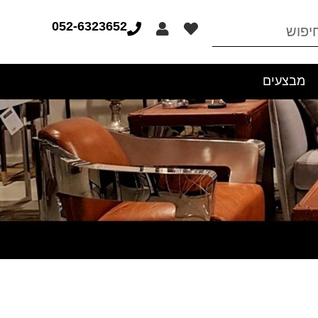
052-6323652
מבצעים