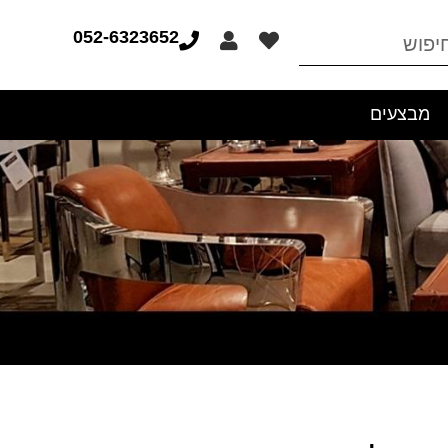
052-6323652
מבצעים