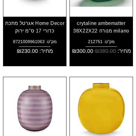
crytaline ambematter
Home Decor אגרטל מתכת
milano מנורה 38X22X22
כדורי 17 ס"מ ירוק
מק"ט: 212751
מק"ט: 8721009961063
מחיר:
380.00
₪
300.00
₪
מחיר:
230.00
₪