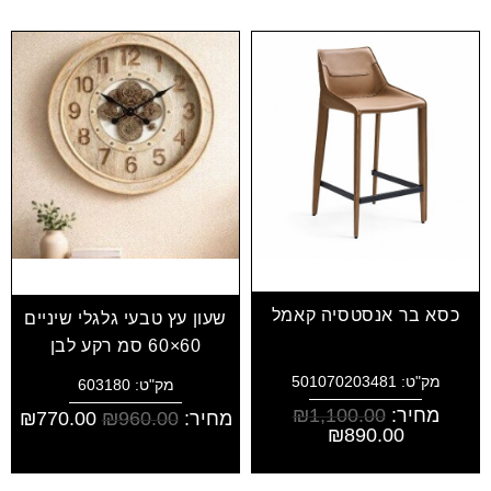
כסא בר אנסטסיה קאמל
שעון עץ טבעי גלגלי שיניים
60×60 סמ רקע לבן
מק"ט: 501070203481
מק"ט: 603180
מחיר:
1,100.00
₪
מחיר:
960.00
₪
770.00
₪
₪
890.00