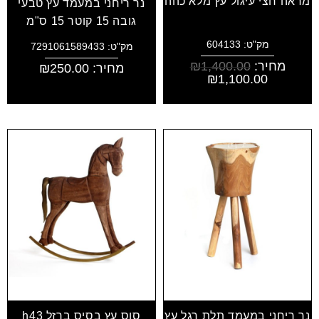
מראה חצי עיגול עץ מלא כהה
נר ריחני במעמד עץ טבעי
גובה 15 קוטר 15 ס"מ
מק"ט: 604133
מק"ט: 7291061589433
מחיר:
1,400.00
₪
מחיר:
250.00
₪
₪
1,100.00
נר ריחני במעמד תלת רגל עץ
סוס עץ בסיס ברזל h43