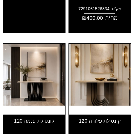
מק"ט: 7291061526834
מחיר:
400.00
₪
קונסולת פלורה 120
קונסולת פנמה 120