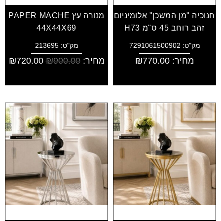
חנוכיה "מן המשכן" אלומיניום
מנורה עץ PAPER MACHE
זהב רוחב 45 ס"מ H73
44X44X69
מק"ט: 7291061500902
מק"ט: 213695
מחיר:
770.00
₪
מחיר:
900.00
₪
720.00
₪