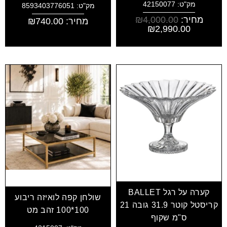
מק"ט: 42150077
מק"ט: 8593403776051
מחיר:
4,000.00
₪
מחיר:
740.00
₪
₪
2,990.00
קערה על רגל BALLET
שולחן קפה לואיזה ריבוע
קריסטל קוטר 31.9 גובה 21
100*100 זהב מט
ס"מ שקוף