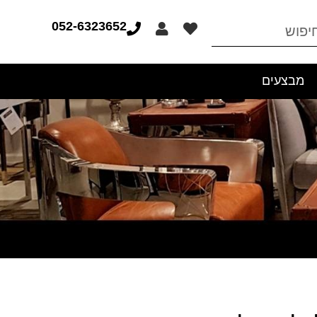
052-6323652
מבצעים